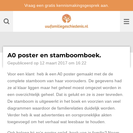
Vraag een gratis kennismakingsgesprek aan.
Ga
direct
naar
de
hoofdinhoud
A0 poster en stamboomboek.
Gepubliceerd op 12 maart 2017 om 16:22
Voor een klant heb ik een A0 poster gemaakt met de de
complete stamboom van haar voorouders. De gegevens had
ze al klaar liggen maar het geheel moest omgezet worden in
een overzichtelijk geheel. Dat is gelukt en ze is zeer tevreden.
De stamboom is uitgewerkt in het boek en voorzien van veel
diagrammen waardoor de familierelaties duidelijk worden.
Verder heb ik wat advertenties en oorsproneklijke akten
toegevoegd om het verhaal wat leesbaar te houden.
Ook belang bij zo'n poster en/of boek van je familie? Neem