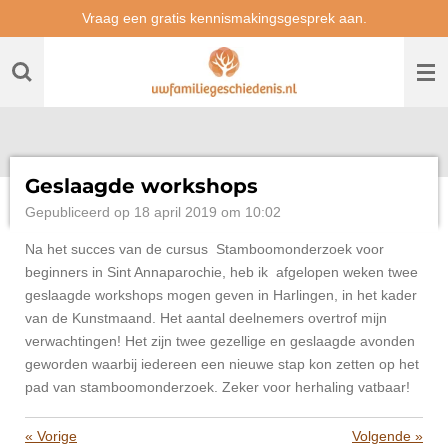
Vraag een gratis kennismakingsgesprek aan.
Ga
direct
naar
de
hoofdinhoud
Geslaagde workshops
Gepubliceerd op 18 april 2019 om 10:02
Na het succes van de cursus Stamboomonderzoek voor
beginners in Sint Annaparochie, heb ik afgelopen weken twee
geslaagde workshops mogen geven in Harlingen, in het kader
van de Kunstmaand. Het aantal deelnemers overtrof mijn
verwachtingen! Het zijn twee gezellige en geslaagde avonden
geworden waarbij iedereen een nieuwe stap kon zetten op het
pad van stamboomonderzoek. Zeker voor herhaling vatbaar!
«
Vorige
Volgende
»