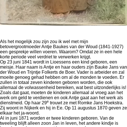
Als het mogelijk zou zijn zou ik wel met mijn
betovergrootmoeder Antje Baukes van der Woud (1841-1927)
een gesprekje willen voeren. Waarom? Omdat ze in een hele
korte periode veel verdriet te verwerken krijgt.
Op 23 juni 1841 wordt in Lioessens een kind geboren, een
meisje. Haar naam is Antje en haar ouders zijn Bauke Jans van
der Woud en Trijntje Folkerts de Boer. Vader is arbeider en zal
moeite genoeg gehad hebben om al de monden te voeden. Er
zullen in totaal zeven kinderen geboren worden, die ook
allemaal de volwassenheid bereiken, wat best uitzonderlijks is!
Zoals dat gaat, moeten de kinderen allemaal al vroeg aan het
werk om geld te verdienen en ook Antje gaat aan het werk als
e
dienstmeid. Op haar 29
trouwt ze met Romke Jans Hoekstra.
Zij woont in Nijkerk en hij in Ee. Op 11 augustus 1870 geven ze
elkaar het ja-woord.
Al in juni 1871 worden er twee kinderen geboren. Van de
tweeling blijft alleen zoon Jan in leven, het andere kindje is