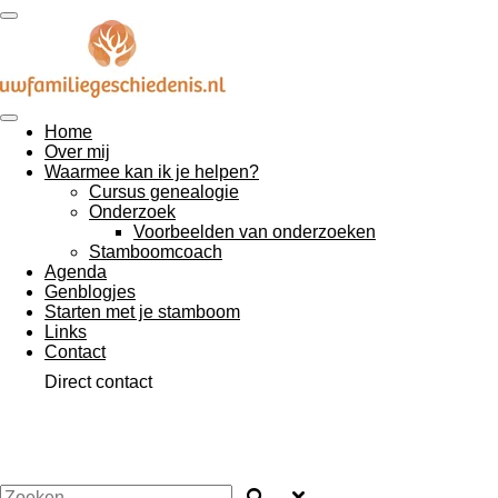
Ga
direct
naar
de
hoofdinhoud
Home
Over mij
Waarmee kan ik je helpen?
Cursus genealogie
Onderzoek
Voorbeelden van onderzoeken
Stamboomcoach
Agenda
Genblogjes
Starten met je stamboom
Links
Contact
Direct contact