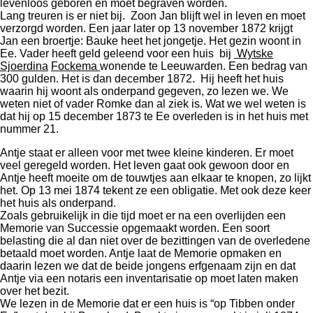
levenloos geboren en moet begraven worden.
Lang treuren is er niet bij. Zoon Jan blijft wel in leven en moet
verzorgd worden. Een jaar later op 13 november 1872 krijgt
Jan een broertje: Bauke heet het jongetje. Het gezin woont in
Ee. Vader heeft geld geleend voor een huis bij
Wytske
Sjoerdina
Fockema
wonende te Leeuwarden. Een bedrag van
300 gulden. Het is dan december 1872. Hij heeft het huis
waarin hij woont als onderpand gegeven, zo lezen we. We
weten niet of vader Romke dan al ziek is. Wat we wel weten is
dat hij op 15 december 1873 te Ee overleden is in het huis met
nummer 21.
Antje staat er alleen voor met twee kleine kinderen. Er moet
veel geregeld worden. Het leven gaat ook gewoon door en
Antje heeft moeite om de touwtjes aan elkaar te knopen, zo lijkt
het. Op 13 mei 1874 tekent ze een obligatie. Met ook deze keer
het huis als onderpand.
Zoals gebruikelijk in die tijd moet er na een overlijden een
Memorie van Successie opgemaakt worden. Een soort
belasting die al dan niet over de bezittingen van de overledene
betaald moet worden. Antje laat de Memorie opmaken en
daarin lezen we dat de beide jongens erfgenaam zijn en dat
Antje via een notaris een inventarisatie op moet laten maken
over het bezit.
We lezen in de Memorie dat er een huis is “op Tibben onder