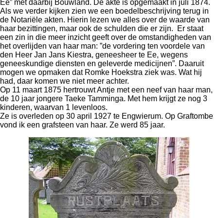
Ee” met daarbij Bouwland. De akte is opgemaakt in juli 1874.
Als we verder kijken zien we een boedelbeschrijving terug in
de Notariële akten. Hierin lezen we alles over de waarde van
haar bezittingen, maar ook de schulden die er zijn. Er staat
een zin in die meer inzicht geeft over de omstandigheden van
het overlijden van haar man: ”de vordering ten voordele van
den Heer Jan Jans Kiestra, geneesheer te Ee, wegens
geneeskundige diensten en geleverde medicijnen”. Daaruit
mogen we opmaken dat Romke Hoekstra ziek was. Wat hij
had, daar komen we niet meer achter.
Op 11 maart 1875 hertrouwt Antje met een neef van haar man,
de 10 jaar jongere Taeke Tamminga. Met hem krijgt ze nog 3
kinderen, waarvan 1 levenloos.
Ze is overleden op 30 april 1927 te Engwierum. Op Graftombe
vond ik een grafsteen van haar. Ze werd 85 jaar.