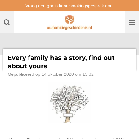
Vraag een gratis kennismakingsgesprek aan.
Ga
direct
naar
de
hoofdinhoud
Every family has a story, find out
about yours
Gepubliceerd op 14 oktober 2020 om 13:32